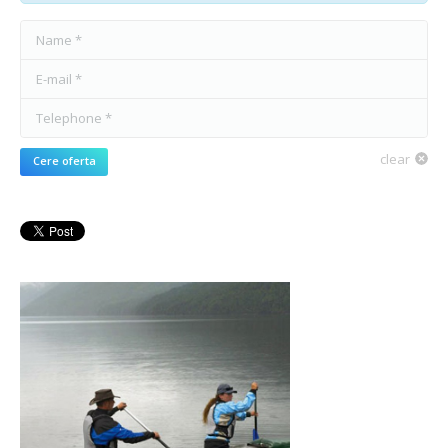
Name *
E-mail *
Telephone *
clear
Cere oferta