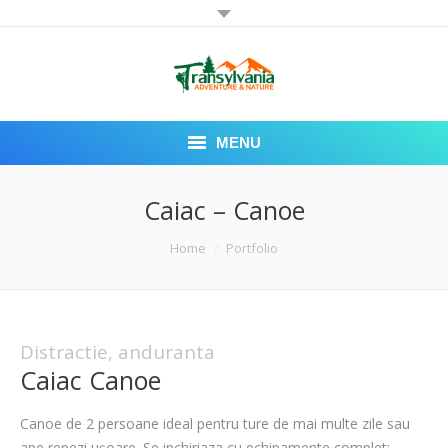
MENU
PRIMA PAGINA
Caiac – Canoe
DESPRE NOI
You are here:
Home
Portfolio
ECHIPAMENTE
MULTIMEDIA
Distractie, anduranta
Caiac Canoe
CONDITII DE INCHIRIERE
CONTACT
Canoe de 2 persoane ideal pentru ture de mai multe zile sau
ape repezi ușoare. Se inchiriaza cu echipamente complet: