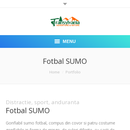
MENU
PRIMA PAGINA
Fotbal SUMO
DESPRE NOI
You are here:
Home
Portfolio
ECHIPAMENTE
MULTIMEDIA
Distractie, sport, anduranta
Fotbal SUMO
CONDITII DE INCHIRIERE
CONTACT
Gonflabil sumo fotbal, compus din covor si patru costume
gonflabile in forma de minge, de culori diferite, cu casti de